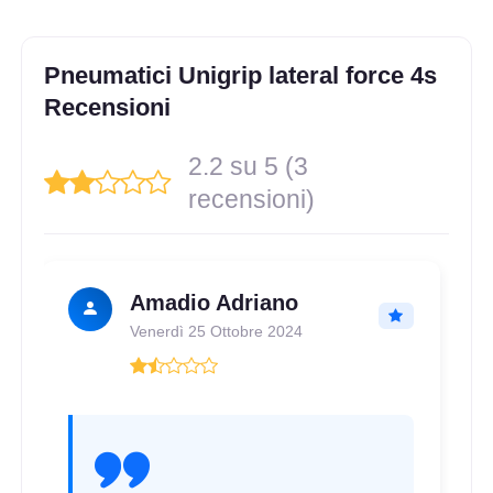
225/55 R17 101W M+S
Pneumatici Unigrip lateral force 4s
XL
Disponibile
Recensioni
2.2 su 5 (3
255/65 R17 110H M+S
recensioni)
XL
Disponibile
Amadio Adriano
235/55 R17 103W M+S
Venerdì 25 Ottobre 2024
BSW XL ZR
Disponibile