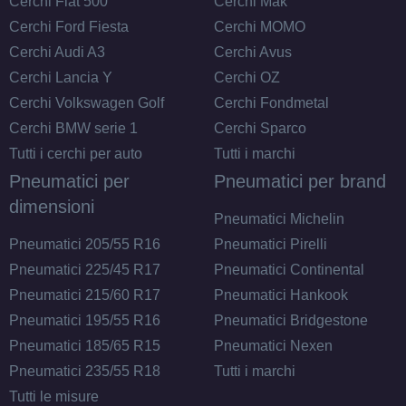
Cerchi Fiat 500
Cerchi Mak
Cerchi Ford Fiesta
Cerchi MOMO
Cerchi Audi A3
Cerchi Avus
E
C
72
Cerchi Lancia Y
Cerchi OZ
db
Cerchi Volkswagen Golf
Cerchi Fondmetal
Cerchi BMW serie 1
Cerchi Sparco
Tutti i cerchi per auto
Tutti i marchi
Pneumatici per
Pneumatici per brand
dimensioni
Pneumatici Michelin
Pneumatici 205/55 R16
Pneumatici Pirelli
E
B
72
db
Pneumatici 225/45 R17
Pneumatici Continental
Pneumatici 215/60 R17
Pneumatici Hankook
Pneumatici 195/55 R16
Pneumatici Bridgestone
Pneumatici 185/65 R15
Pneumatici Nexen
Pneumatici 235/55 R18
Tutti i marchi
Tutti le misure