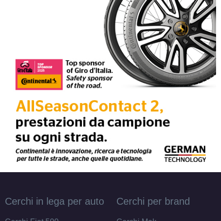
C
C
72
db
E
C
71
db
Cerchi in lega per auto
Cerchi per brand