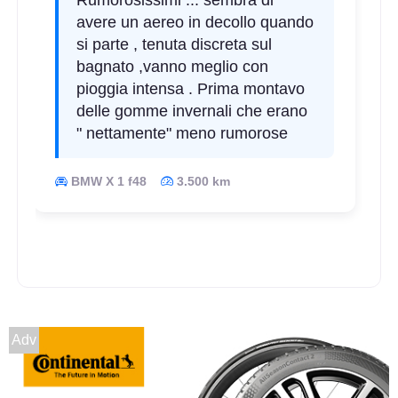
Rumorosissimi ... sembra di
avere un aereo in decollo quando
si parte , tenuta discreta sul
bagnato ,vanno meglio con
pioggia intensa . Prima montavo
delle gomme invernali che erano
" nettamente" meno rumorose
BMW X 1 f48
3.500 km
C
C
71
Adv
db