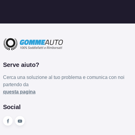
C
B
70
db
Serve aiuto?
E
C
72
db
Cerca una soluzione al tuo problema e comunica con noi
partendo da
questa pagina
Social
C
B
70
db