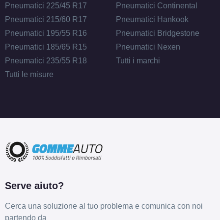
Pneumatici 225/45 R17
Pneumatici Continental
Pneumatici 215/60 R17
Pneumatici Hankook
Pneumatici 195/55 R16
Pneumatici Bridgestone
Pneumatici 185/65 R15
Pneumatici Nexen
Pneumatici 235/55 R18
Tutti i marchi
Tutti le misure
Serve aiuto?
Cerca una soluzione al tuo problema e comunica con noi
partendo da