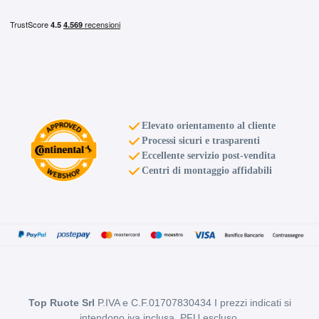
D
B
70
db
Elevato orientamento al cliente
Processi sicuri e trasparenti
Eccellente servizio post-vendita
Centri di montaggio affidabili
D
B
70
db
Top Ruote Srl
P.IVA e C.F.01707830434 I prezzi indicati si
intendono iva inclusa, PFU escluso.