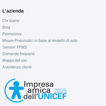
L'azienda
Chi siamo
Blog
Promozioni
D
B
70
db
Misure Pneumatici in base al modello di auto
Sensori TPMS
Domande frequenti
Mappa del sito
Assistenza clienti
D
B
70
db