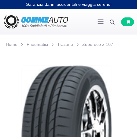
Garanzia danni accidentali e viaggia sereno!
Home
Pneumatici
Trazano
Zupereco z-107