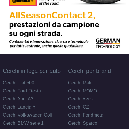
Cerchi in lega per auto
Cerchi per brand
Cerchi Fiat 500
Cerchi Mak
Cerchi Ford Fiesta
Cerchi MOMO
Cerchi Audi A3
Cerchi Avus
Cerchi Lancia Y
Cerchi OZ
Cerchi Volkswagen Golf
Cerchi Fondmetal
Cerchi BMW serie 1
Cerchi Sparco