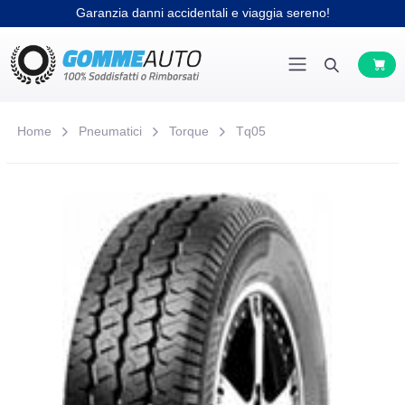
Garanzia danni accidentali e viaggia sereno!
Home
Pneumatici
Torque
Tq05