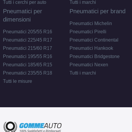
Tutti i cerchi per auto
Tutti i marchi
Pneumatici per
Pneumatici per brand
dimensioni
Pneumatici Michelin
Pneumatici 205/55 R16
Pneumatici Pirelli
Pneumatici 225/45 R17
Pneumatici Continental
Pneumatici 215/60 R17
Pneumatici Hankook
Pneumatici 195/55 R16
Pneumatici Bridgestone
Pneumatici 185/65 R15
Pneumatici Nexen
Pneumatici 235/55 R18
Tutti i marchi
Tutti le misure