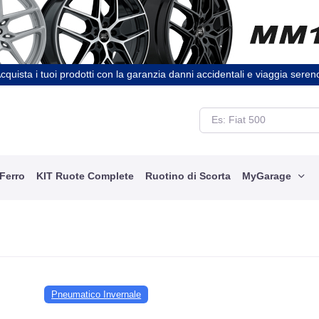
cquista i tuoi prodotti con la garanzia danni accidentali e viaggia seren
 Ferro
KIT Ruote Complete
Ruotino di Scorta
MyGarage
Pneumatico Invernale