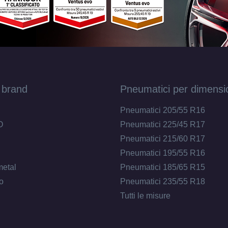
 brand
Pneumatici per dimensi
Pneumatici 205/55 R16
O
Pneumatici 225/45 R17
Pneumatici 215/60 R17
Pneumatici 195/55 R16
metal
Pneumatici 185/65 R15
o
Pneumatici 235/55 R18
Tutti le misure