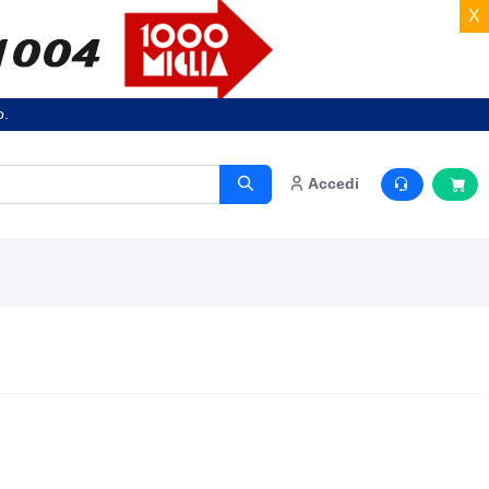
X
o.
Accedi