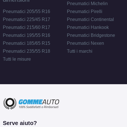
Pneumatici Michelin
Pneumatici 205/55 R16
Pneumatici Pirelli
Pneumatici 225/45 R17
Pneumatici Continental
Pneumatici 215/60 R17
Pneumatici Hankook
Pneumatici 195/55 R16
Pneumatici Bridgestone
Pneumatici 185/65 R15
Pneumatici Nexen
Pneumatici 235/55 R18
Tutti i marchi
Tutti le misure
Serve aiuto?