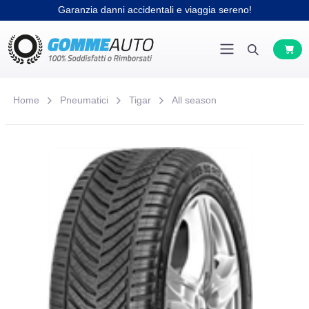
Garanzia danni accidentali e viaggia sereno!
Home
Pneumatici
Tigar
All season