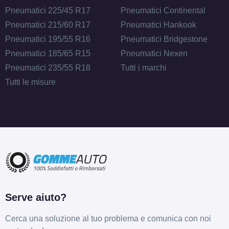
Pneumatici 225/45 R17
Pneumatici Continental
Pneumatici 215/60 R17
Pneumatici Hankook
Pneumatici 195/55 R16
Pneumatici Bridgestone
Pneumatici 185/65 R15
Pneumatici Nexen
Pneumatici 235/55 R18
Tutti i marchi
Tutti le misure
Serve aiuto?
Cerca una soluzione al tuo problema e comunica con noi