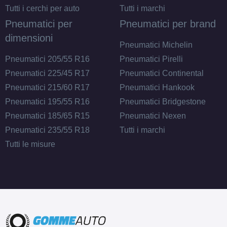
Tutti i cerchi per auto
Tutti i marchi
Pneumatici per
Pneumatici per brand
dimensioni
Pneumatici Michelin
Pneumatici 205/55 R16
Pneumatici Pirelli
Pneumatici 225/45 R17
Pneumatici Continental
Pneumatici 215/60 R17
Pneumatici Hankook
Pneumatici 195/55 R16
Pneumatici Bridgestone
Pneumatici 185/65 R15
Pneumatici Nexen
Pneumatici 235/55 R18
Tutti i marchi
Tutti le misure