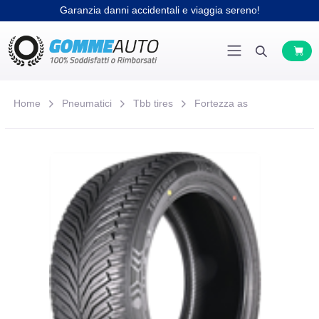
Garanzia danni accidentali e viaggia sereno!
Home
Pneumatici
Tbb tires
Fortezza as