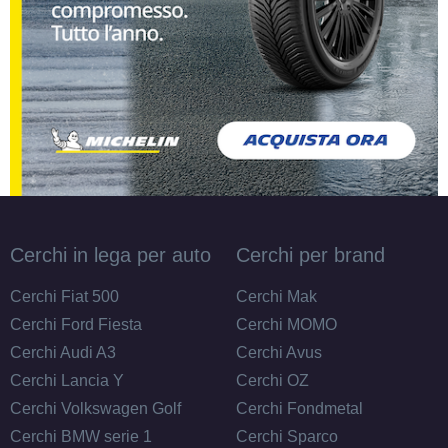
Cerchi in lega per auto
Cerchi per brand
Cerchi Fiat 500
Cerchi Mak
Cerchi Ford Fiesta
Cerchi MOMO
Cerchi Audi A3
Cerchi Avus
Cerchi Lancia Y
Cerchi OZ
Cerchi Volkswagen Golf
Cerchi Fondmetal
Cerchi BMW serie 1
Cerchi Sparco