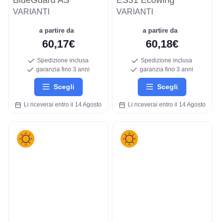
BlueGuard AS
ES31 Ecowing
VARIANTI
VARIANTI
a partire da
a partire da
60,17€
60,18€
Spedizione inclusa
Spedizione inclusa
garanzia fino 3 anni
garanzia fino 3 anni
Scegli
Scegli
Li riceverai entro il 14 Agosto
Li riceverai entro il 14 Agosto