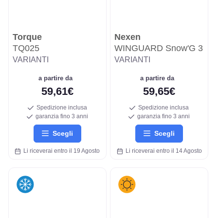
Torque
Nexen
TQ025
WINGUARD Snow'G 3
VARIANTI
VARIANTI
a partire da
a partire da
59,61€
59,65€
Spedizione inclusa
Spedizione inclusa
garanzia fino 3 anni
garanzia fino 3 anni
Scegli
Scegli
Li riceverai entro il 19 Agosto
Li riceverai entro il 14 Agosto