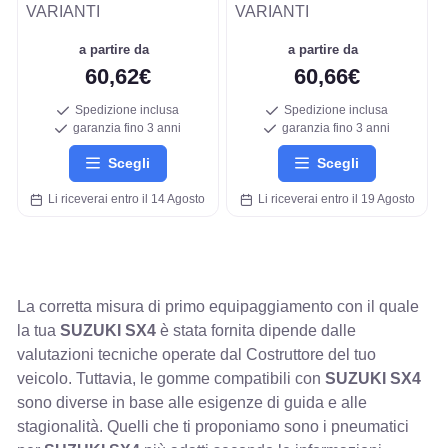
VARIANTI
VARIANTI
a partire da
a partire da
60,62€
60,66€
Spedizione inclusa
Spedizione inclusa
garanzia fino 3 anni
garanzia fino 3 anni
Scegli
Scegli
Li riceverai entro il 14 Agosto
Li riceverai entro il 19 Agosto
La corretta misura di primo equipaggiamento con il quale
la tua
SUZUKI SX4
è stata fornita dipende dalle
valutazioni tecniche operate dal Costruttore del tuo
veicolo. Tuttavia, le gomme compatibili con
SUZUKI SX4
sono diverse in base alle esigenze di guida e alle
stagionalità. Quelli che ti proponiamo sono i pneumatici