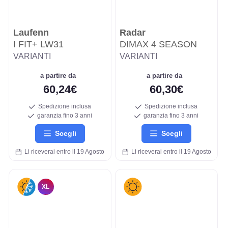
Laufenn
Radar
I FIT+ LW31
DIMAX 4 SEASON
VARIANTI
VARIANTI
a partire da
a partire da
60,24€
60,30€
Spedizione inclusa
Spedizione inclusa
garanzia fino 3 anni
garanzia fino 3 anni
Scegli
Scegli
Li riceverai entro il 19 Agosto
Li riceverai entro il 19 Agosto
XL