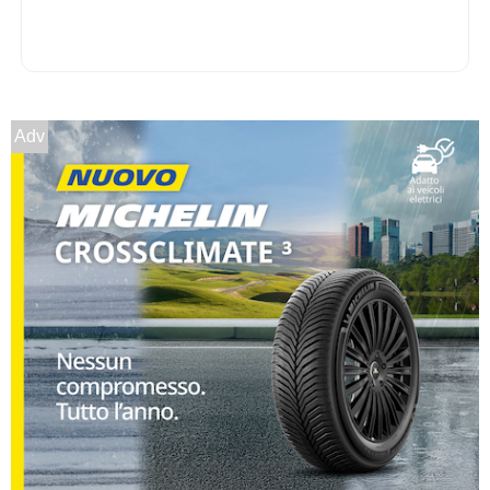
Adv
E
C
71
db
F
B
71
db