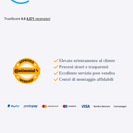
Elevato orientamento al cliente
Processi sicuri e trasparenti
Eccellente servizio post-vendita
Centri di montaggio affidabili