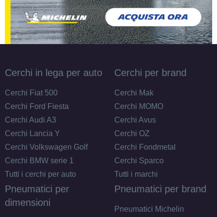
Cerchi in lega per auto
Cerchi per brand
E
C
71
db
Cerchi Fiat 500
Cerchi Mak
Cerchi Ford Fiesta
Cerchi MOMO
Cerchi Audi A3
Cerchi Avus
Cerchi Lancia Y
Cerchi OZ
Cerchi Volkswagen Golf
Cerchi Fondmetal
Cerchi BMW serie 1
Cerchi Sparco
Tutti i cerchi per auto
Tutti i marchi
E
C
71
db
Pneumatici per
Pneumatici per brand
dimensioni
Pneumatici Michelin