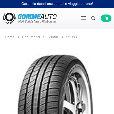
Garanzia danni accidentali e viaggia sereno!
Home
Pneumatici
Sunfull
Sf-983