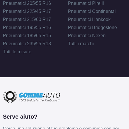
Pneumatici 205/55 R16
Pneumatici Pirelli
Pneumatici 225/45 R17
Pneumatici Continental
Pneumatici 215/60 R17
Pneumatici Hankook
Pneumatici 195/55 R16
Pneumatici Bridgestone
Pneumatici 185/65 R15
Pneumatici Nexen
Pneumatici 235/55 R18
Tutti i marchi
Tutti le misure
Serve aiuto?
Cerca una soluzione al tuo problema e comunica con noi