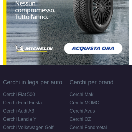
Cerchi in lega per auto
Cerchi per brand
Cerchi Fiat 500
Cerchi Mak
Cerchi Ford Fiesta
Cerchi MOMO
Cerchi Audi A3
Cerchi Avus
Cerchi Lancia Y
Cerchi OZ
Cerchi Volkswagen Golf
Cerchi Fondmetal