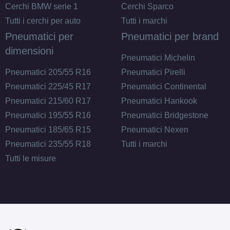
Cerchi BMW serie 1
Cerchi Sparco
Tutti i cerchi per auto
Tutti i marchi
Pneumatici per
Pneumatici per brand
dimensioni
Pneumatici Michelin
Pneumatici 205/55 R16
Pneumatici Pirelli
Pneumatici 225/45 R17
Pneumatici Continental
Pneumatici 215/60 R17
Pneumatici Hankook
Pneumatici 195/55 R16
Pneumatici Bridgestone
Pneumatici 185/65 R15
Pneumatici Nexen
Pneumatici 235/55 R18
Tutti i marchi
Tutti le misure