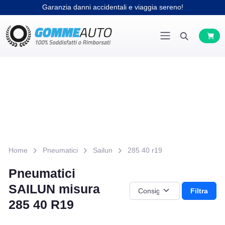
Garanzia danni accidentali e viaggia sereno!
Home
Pneumatici
Sailun
285 40 r19
Pneumatici
SAILUN misura
Filtra
285 40 R19