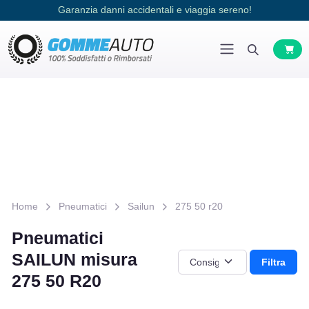
Garanzia danni accidentali e viaggia sereno!
Home
Pneumatici
Sailun
275 50 r20
Pneumatici
SAILUN misura
Filtra
275 50 R20