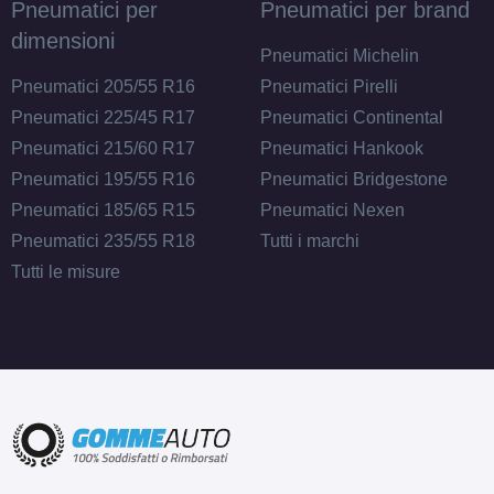
Pneumatici per
Pneumatici per brand
dimensioni
Pneumatici Michelin
Pneumatici 205/55 R16
Pneumatici Pirelli
Pneumatici 225/45 R17
Pneumatici Continental
Pneumatici 215/60 R17
Pneumatici Hankook
Pneumatici 195/55 R16
Pneumatici Bridgestone
Pneumatici 185/65 R15
Pneumatici Nexen
Pneumatici 235/55 R18
Tutti i marchi
Tutti le misure