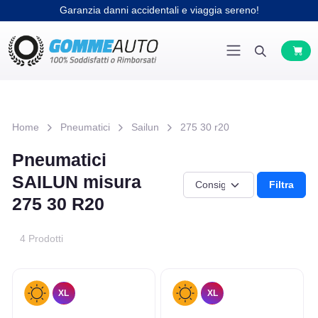
Garanzia danni accidentali e viaggia sereno!
Home
Pneumatici
Sailun
275 30 r20
Pneumatici
SAILUN misura
Filtra
275 30 R20
4 Prodotti
XL
XL