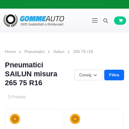
Garanzia danni accidentali e viaggia sereno!
Home
Pneumatici
Sailun
265 75 r16
Pneumatici
SAILUN misura
Filtra
265 75 R16
3 Prodotti