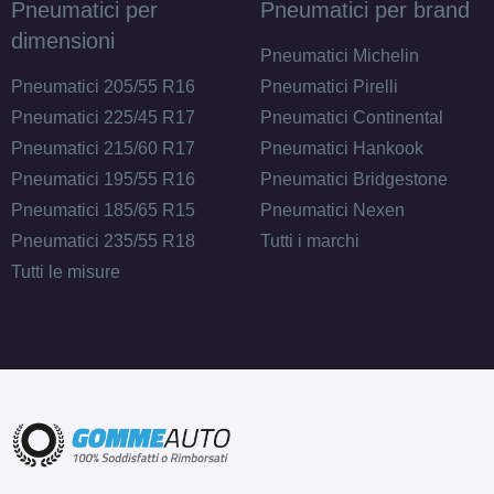
Pneumatici per
Pneumatici per brand
dimensioni
Pneumatici Michelin
Pneumatici 205/55 R16
Pneumatici Pirelli
Pneumatici 225/45 R17
Pneumatici Continental
Pneumatici 215/60 R17
Pneumatici Hankook
Pneumatici 195/55 R16
Pneumatici Bridgestone
Pneumatici 185/65 R15
Pneumatici Nexen
Pneumatici 235/55 R18
Tutti i marchi
Tutti le misure