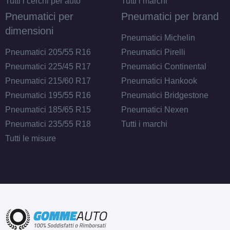
Tutti i cerchi per auto
Tutti i marchi
Pneumatici per
Pneumatici per brand
dimensioni
Pneumatici Michelin
Pneumatici 205/55 R16
Pneumatici Pirelli
Pneumatici 225/45 R17
Pneumatici Continental
Pneumatici 215/60 R17
Pneumatici Hankook
Pneumatici 195/55 R16
Pneumatici Bridgestone
Pneumatici 185/65 R15
Pneumatici Nexen
Pneumatici 235/55 R18
Tutti i marchi
Tutti le misure