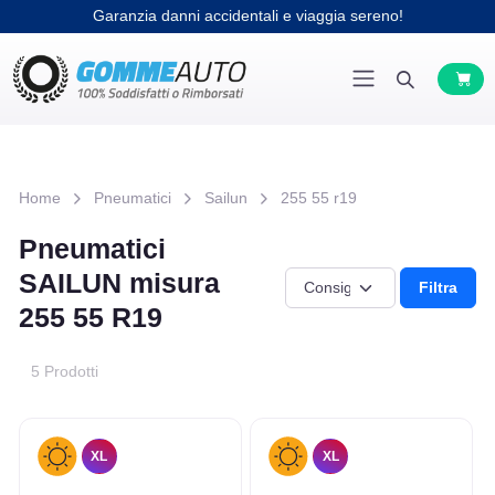
Garanzia danni accidentali e viaggia sereno!
Home
Pneumatici
Sailun
255 55 r19
Pneumatici
SAILUN misura
Filtra
255 55 R19
5 Prodotti
XL
XL