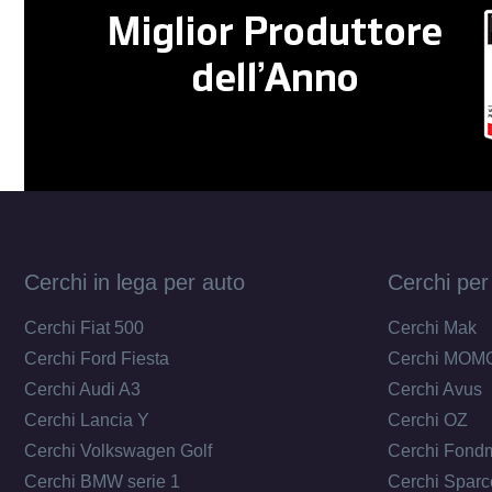
Cerchi in lega per auto
Cerchi per
Cerchi Fiat 500
Cerchi Mak
Cerchi Ford Fiesta
Cerchi MOM
Cerchi Audi A3
Cerchi Avus
Cerchi Lancia Y
Cerchi OZ
Cerchi Volkswagen Golf
Cerchi Fond
Cerchi BMW serie 1
Cerchi Sparc