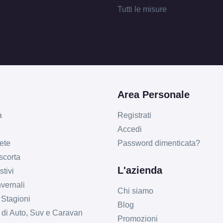
Tutti le misure
Area Personale
a
Registrati
Accedi
ete
Password dimenticata?
 scorta
L'azienda
tivi
vernali
Chi siamo
 Stagioni
Blog
li di Auto, Suv e Caravan
Promozioni