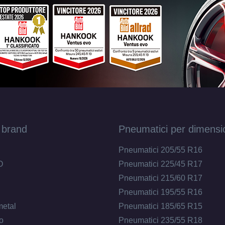
 brand
Pneumatici per dimensi
Pneumatici 205/55 R16
O
Pneumatici 225/45 R17
Pneumatici 215/60 R17
Pneumatici 195/55 R16
metal
Pneumatici 185/65 R15
o
Pneumatici 235/55 R18