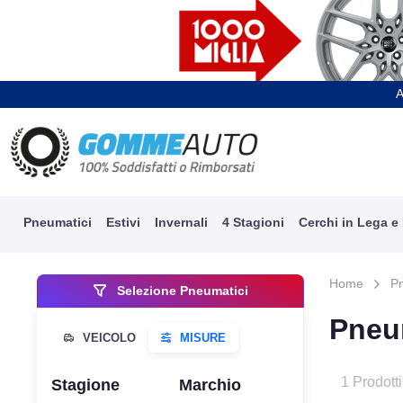
A
Pneumatici
Estivi
Invernali
4 Stagioni
Cerchi in Lega e
Home
P
Selezione Pneumatici
Pneu
1 Prodotti
Stagione
Marchio