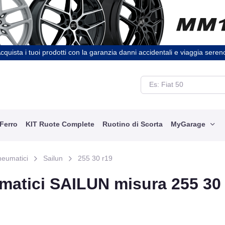
cquista i tuoi prodotti con la garanzia danni accidentali e viaggia seren
 Ferro
KIT Ruote Complete
Ruotino di Scorta
MyGarage
neumatici
Sailun
255 30 r19
matici SAILUN misura 255 30