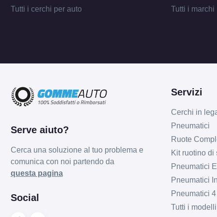
Tutti i cerchi per auto
Tutti i marchi
Servizi
Cerchi in leg
Pneumatici
Serve aiuto?
Ruote Compl
Cerca una soluzione al tuo problema e
Kit ruotino di
comunica con noi partendo da
Pneumatici Es
questa pagina
Pneumatici In
Pneumatici 4
Social
Tutti i model