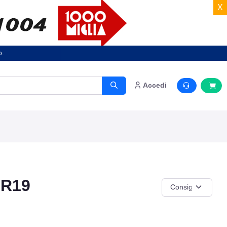
X
o.
Accedi
 R19