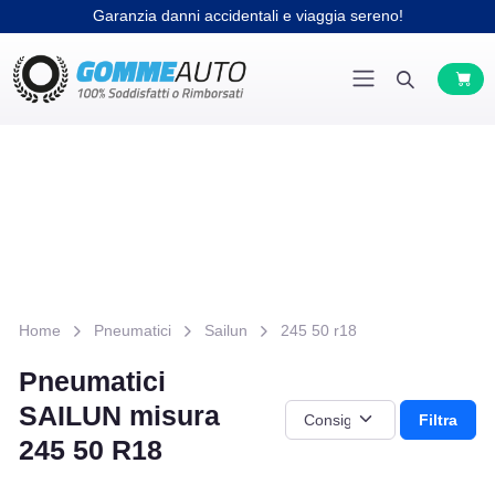
Garanzia danni accidentali e viaggia sereno!
Home
Pneumatici
Sailun
245 50 r18
Pneumatici
SAILUN misura
Filtra
245 50 R18