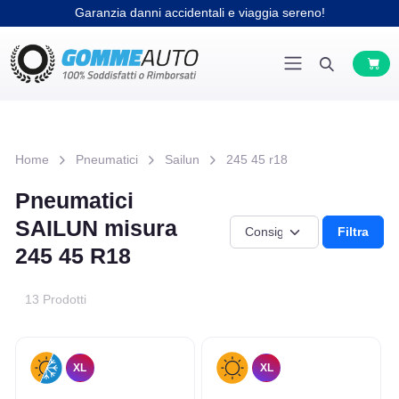
Garanzia danni accidentali e viaggia sereno!
Home
Pneumatici
Sailun
245 45 r18
Pneumatici
SAILUN misura
Filtra
245 45 R18
13 Prodotti
XL
XL