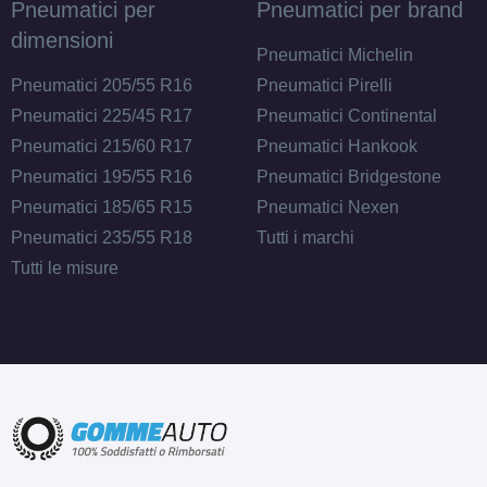
Pneumatici per
Pneumatici per brand
dimensioni
Pneumatici Michelin
Pneumatici 205/55 R16
Pneumatici Pirelli
Pneumatici 225/45 R17
Pneumatici Continental
Pneumatici 215/60 R17
Pneumatici Hankook
Pneumatici 195/55 R16
Pneumatici Bridgestone
Pneumatici 185/65 R15
Pneumatici Nexen
Pneumatici 235/55 R18
Tutti i marchi
Tutti le misure