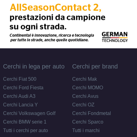
Cerchi in lega per auto
Cerchi per brand
Cerchi Fiat 500
Cerchi Mak
Cerchi Ford Fiesta
Cerchi MOMO
Cerchi Audi A3
Cerchi Avus
Cerchi Lancia Y
Cerchi OZ
Cerchi Volkswagen Golf
Cerchi Fondmetal
Cerchi BMW serie 1
Cerchi Sparco
Tutti i cerchi per auto
Tutti i marchi