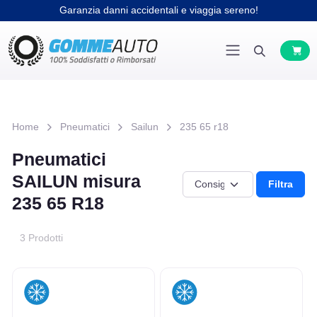
Garanzia danni accidentali e viaggia sereno!
Home
Pneumatici
Sailun
235 65 r18
Pneumatici
SAILUN misura
Filtra
235 65 R18
3 Prodotti