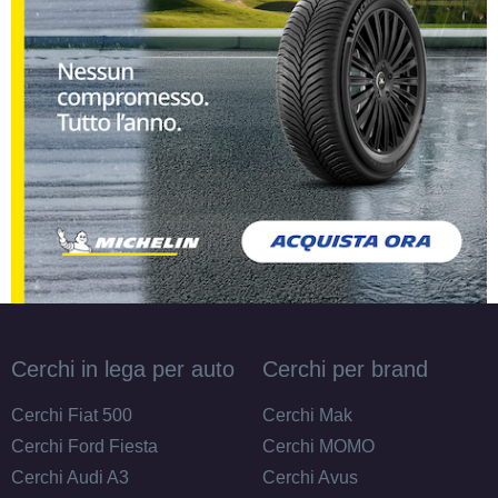
Cerchi in lega per auto
Cerchi per brand
Cerchi Fiat 500
Cerchi Mak
Cerchi Ford Fiesta
Cerchi MOMO
Cerchi Audi A3
Cerchi Avus