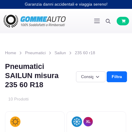
Garanzia danni accidentali e viaggia sereno!
Home
Pneumatici
Sailun
235 60 r18
Pneumatici
SAILUN misura
Filtra
235 60 R18
10 Prodotti
XL