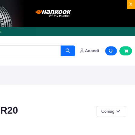
X
o.
Accedi
 R20