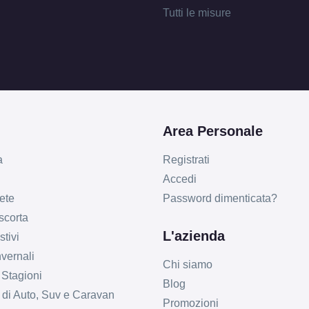
Tutti le misure
Area Personale
a
Registrati
Accedi
ete
Password dimenticata?
 scorta
L'azienda
tivi
vernali
Chi siamo
 Stagioni
Blog
li di Auto, Suv e Caravan
Promozioni