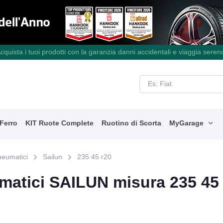
cquista i tuoi prodotti con la garanzia danni accidentali e viaggia seren
 Ferro
KIT Ruote Complete
Ruotino di Scorta
MyGarage
neumatici
Sailun
235 45 r20
matici SAILUN misura 235 45