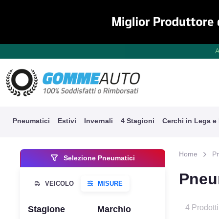
A
Pneumatici
Estivi
Invernali
4 Stagioni
Cerchi in Lega e
Home
P
Selezione Pneumatici
Pneu
4 Prodotti
Stagione
Marchio