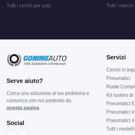
Tutti i cerchi per auto
Tutti i marchi
Servizi
Cerchi in leg
Pneumatici
Serve aiuto?
Ruote Compl
Cerca una soluzione al tuo problema e
Kit ruotino di
comunica con noi partendo da
Pneumatici Es
questa pagina
Pneumatici In
Pneumatici 4
Social
Tutti i model