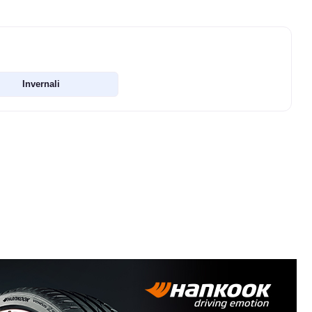
Invernali
B
A
69
db