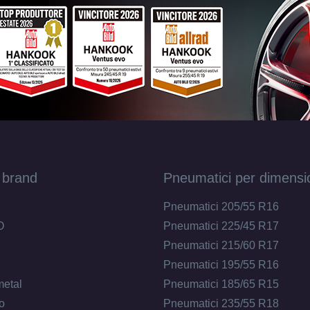
 brand
Pneumatici per dimensi
Pneumatici 205/55 R16
O
Pneumatici 225/45 R17
Pneumatici 215/60 R17
Pneumatici 195/55 R16
metal
Pneumatici 185/65 R15
o
Pneumatici 235/55 R18