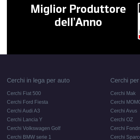
Cerchi in lega per auto
Cerchi per
Cerchi Fiat 500
Cerchi Mak
Cerchi Ford Fiesta
Cerchi MOM
Cerchi Audi A3
Cerchi Avus
Cerchi Lancia Y
Cerchi OZ
Cerchi Volkswagen Golf
Cerchi Fond
Cerchi BMW serie 1
Cerchi Sparc