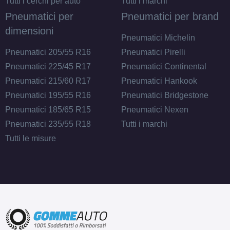
Tutti i cerchi per auto
Tutti i marchi
Pneumatici per
Pneumatici per brand
dimensioni
Pneumatici Michelin
Pneumatici 205/55 R16
Pneumatici Pirelli
Pneumatici 225/45 R17
Pneumatici Continental
Pneumatici 215/60 R17
Pneumatici Hankook
Pneumatici 195/55 R16
Pneumatici Bridgestone
Pneumatici 185/65 R15
Pneumatici Nexen
Pneumatici 235/55 R18
Tutti i marchi
Tutti le misure