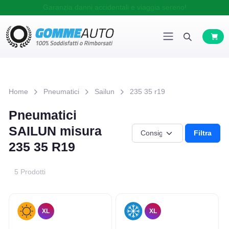
Garanzia danni accidentali e viaggia sereno!
Home
Pneumatici
Sailun
235 35 r19
Pneumatici
SAILUN misura
Filtra
235 35 R19
5 Prodotti
XL
XL