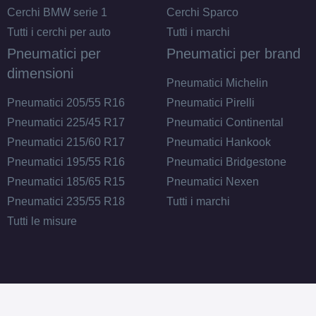
Cerchi BMW serie 1
Cerchi Sparco
Tutti i cerchi per auto
Tutti i marchi
Pneumatici per
Pneumatici per brand
dimensioni
Pneumatici Michelin
Pneumatici 205/55 R16
Pneumatici Pirelli
Pneumatici 225/45 R17
Pneumatici Continental
Pneumatici 215/60 R17
Pneumatici Hankook
Pneumatici 195/55 R16
Pneumatici Bridgestone
Pneumatici 185/65 R15
Pneumatici Nexen
Pneumatici 235/55 R18
Tutti i marchi
Tutti le misure