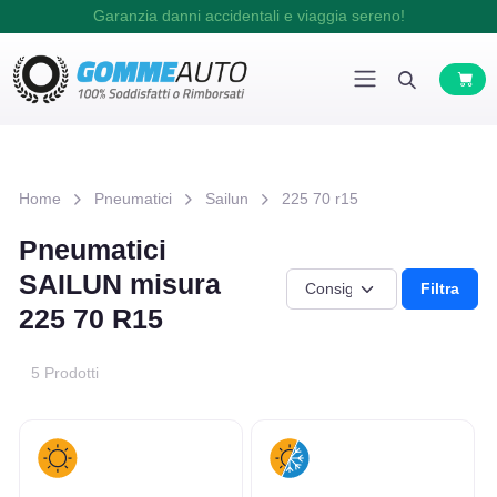
Garanzia danni accidentali e viaggia sereno!
Home
Pneumatici
Sailun
225 70 r15
Pneumatici
SAILUN misura
Filtra
225 70 R15
5 Prodotti