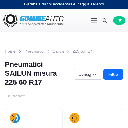
Garanzia danni accidentali e viaggia sereno!
Home
Pneumatici
Sailun
225 60 r17
Pneumatici
SAILUN misura
Filtra
225 60 R17
8 Prodotti