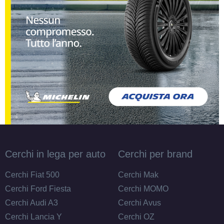
Cerchi in lega per auto
Cerchi per brand
Cerchi Fiat 500
Cerchi Mak
Cerchi Ford Fiesta
Cerchi MOMO
Cerchi Audi A3
Cerchi Avus
Cerchi Lancia Y
Cerchi OZ