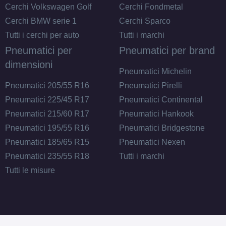
Cerchi Volkswagen Golf
Cerchi Fondmetal
Cerchi BMW serie 1
Cerchi Sparco
Tutti i cerchi per auto
Tutti i marchi
Pneumatici per
Pneumatici per brand
dimensioni
Pneumatici Michelin
Pneumatici 205/55 R16
Pneumatici Pirelli
Pneumatici 225/45 R17
Pneumatici Continental
Pneumatici 215/60 R17
Pneumatici Hankook
Pneumatici 195/55 R16
Pneumatici Bridgestone
Pneumatici 185/65 R15
Pneumatici Nexen
Pneumatici 235/55 R18
Tutti i marchi
Tutti le misure