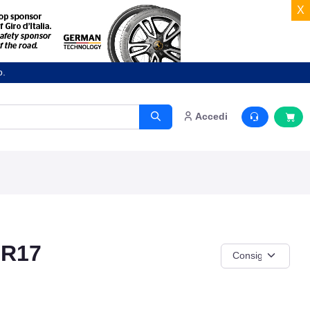
X
o.
Accedi
 R17