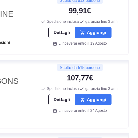
72
Scelto da 512 persone
db
99,91€
INE
Spedizione inclusa
garanzia fino 3 anni
Dettagli
Aggiungi
Li riceverai entro il 19 Agosto
Scelto da 515 persone
107,77€
B
SONS
Spedizione inclusa
garanzia fino 3 anni
A
Dettagli
Aggiungi
Li riceverai entro il 24 Agosto
71
db