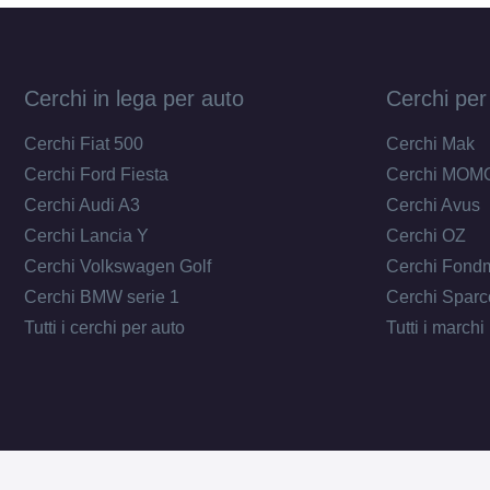
Cerchi in lega per auto
Cerchi per
Cerchi Fiat 500
Cerchi Mak
Cerchi Ford Fiesta
Cerchi MOM
Cerchi Audi A3
Cerchi Avus
Cerchi Lancia Y
Cerchi OZ
Cerchi Volkswagen Golf
Cerchi Fond
Cerchi BMW serie 1
Cerchi Sparc
Tutti i cerchi per auto
Tutti i marchi