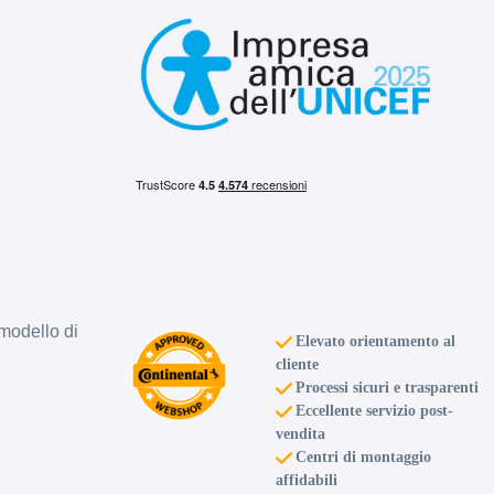
E
72
db
modello di
E
Elevato orientamento al
cliente
Processi sicuri e trasparenti
C
Eccellente servizio post-
vendita
Centri di montaggio
72
db
affidabili