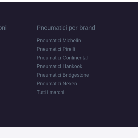
B
B
oni
Pneumatici per brand
72
db
Pneumatici Michelin
Pneumatici Pirelli
Pneumatici Continental
Pneumatici Hankook
Pneumatici Bridgestone
Pneumatici Nexen
Tutti i marchi
C