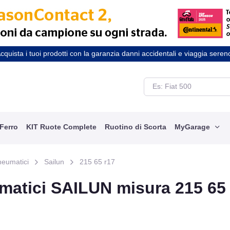
cquista i tuoi prodotti con la garanzia danni accidentali e viaggia seren
 Ferro
KIT Ruote Complete
Ruotino di Scorta
MyGarage
neumatici
Sailun
215 65 r17
matici SAILUN misura 215 65