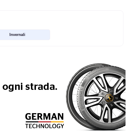
D
Invernali
B
72
db