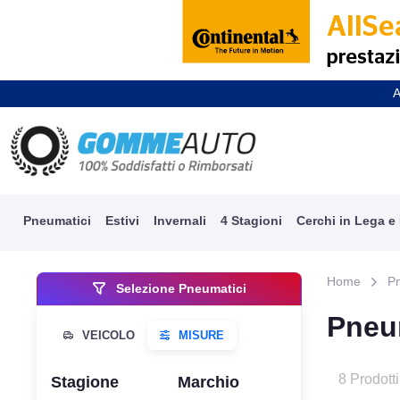
A
Pneumatici
Estivi
Invernali
4 Stagioni
Cerchi in Lega e
Home
P
Selezione Pneumatici
Pneu
8 Prodotti
Stagione
Marchio