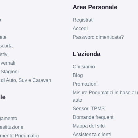
Area Personale
a
Registrati
Accedi
ete
Password dimenticata?
 scorta
L'azienda
tivi
vernali
Chi siamo
 Stagioni
Blog
li di Auto, Suv e Caravan
Promozioni
Misure Pneumatici in base al 
le
auto
Sensori TPMS
Domande frequenti
agamento
Mappa del sito
estituzione
Assistenza clienti
imento Pneumatici