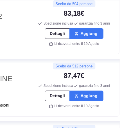
Scelto da 504 persone
B
83,18€
2
70
Spedizione inclusa
garanzia fino 3 anni
db
Dettagli
Aggiungi
Li riceverai entro il 19 Agosto
Scelto da 512 persone
87,47€
INE
Spedizione inclusa
garanzia fino 3 anni
B
Dettagli
Aggiungi
Li riceverai entro il 19 Agosto
B