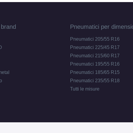
 brand
Pneumatici per dimensi
Pneumatici 205/55 R16
O
Pneumatici 225/45 R17
Pneumatici 215/60 R17
Pneumatici 195/55 R16
metal
Pneumatici 185/65 R15
o
Pneumatici 235/55 R18
Tutti le misure