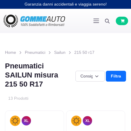
Garanzia danni accidentali e viaggia sereno!
Home
Pneumatici
Sailun
215 50 r17
Pneumatici
SAILUN misura
Filtra
215 50 R17
13 Prodotti
XL
XL