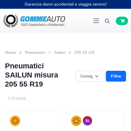
Garanzia danni accidentali e viaggia sereno!
Home
Pneumatici
Sailun
205 55 r19
Pneumatici
SAILUN misura
Filtra
205 55 R19
3 Prodotti
XL