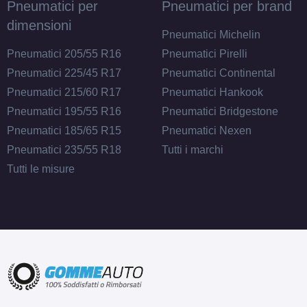
Pneumatici per
Pneumatici per brand
dimensioni
Pneumatici Michelin
Pneumatici 205/55 R16
Pneumatici Pirelli
Pneumatici 225/45 R17
Pneumatici Continental
Pneumatici 215/60 R17
Pneumatici Hankook
Pneumatici 195/55 R16
Pneumatici Bridgestone
Pneumatici 185/65 R15
Pneumatici Nexen
Pneumatici 235/55 R18
Tutti i marchi
Tutti le misure