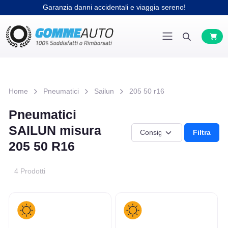
Garanzia danni accidentali e viaggia sereno!
Home
Pneumatici
Sailun
205 50 r16
Pneumatici
SAILUN misura
Filtra
205 50 R16
4 Prodotti