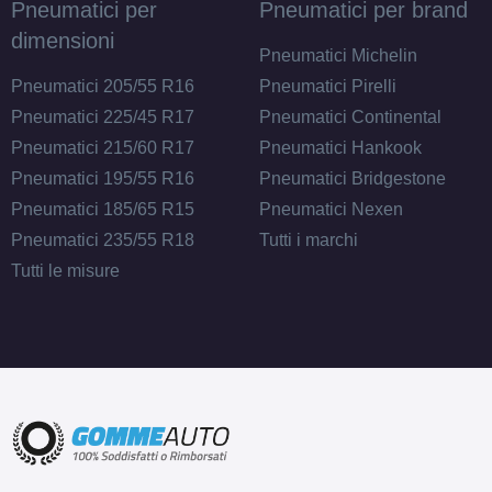
Pneumatici per
Pneumatici per brand
dimensioni
Pneumatici Michelin
Pneumatici 205/55 R16
Pneumatici Pirelli
Pneumatici 225/45 R17
Pneumatici Continental
Pneumatici 215/60 R17
Pneumatici Hankook
Pneumatici 195/55 R16
Pneumatici Bridgestone
Pneumatici 185/65 R15
Pneumatici Nexen
Pneumatici 235/55 R18
Tutti i marchi
Tutti le misure