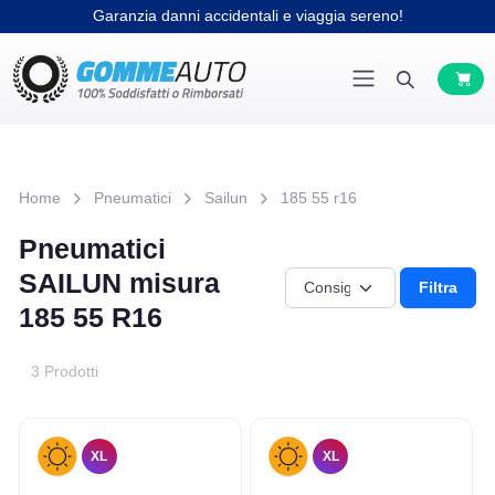
Garanzia danni accidentali e viaggia sereno!
Home
Pneumatici
Sailun
185 55 r16
Pneumatici
SAILUN misura
Filtra
185 55 R16
3 Prodotti
XL
XL