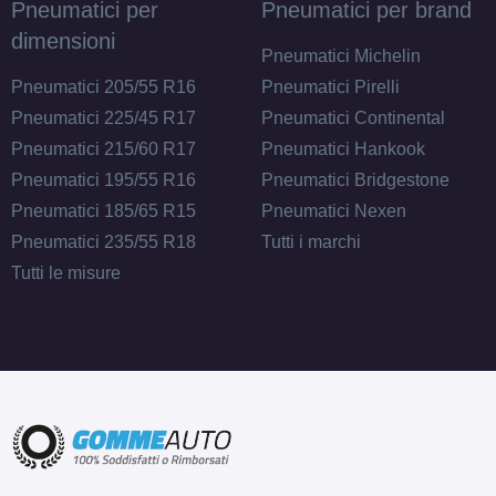
Pneumatici per
Pneumatici per brand
dimensioni
Pneumatici Michelin
Pneumatici 205/55 R16
Pneumatici Pirelli
Pneumatici 225/45 R17
Pneumatici Continental
Pneumatici 215/60 R17
Pneumatici Hankook
Pneumatici 195/55 R16
Pneumatici Bridgestone
Pneumatici 185/65 R15
Pneumatici Nexen
Pneumatici 235/55 R18
Tutti i marchi
Tutti le misure