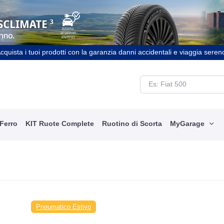
cquista i tuoi prodotti con la garanzia danni accidentali e viaggia seren
 Ferro
KIT Ruote Complete
Ruotino di Scorta
MyGarage
Pneumatico Estivo