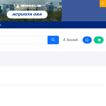
X
o.
Accedi