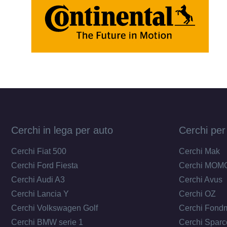
Cerchi in lega per auto
Cerchi per
Cerchi Fiat 500
Cerchi Mak
Cerchi Ford Fiesta
Cerchi MOM
Cerchi Audi A3
Cerchi Avus
Cerchi Lancia Y
Cerchi OZ
Cerchi Volkswagen Golf
Cerchi Fond
Cerchi BMW serie 1
Cerchi Sparc