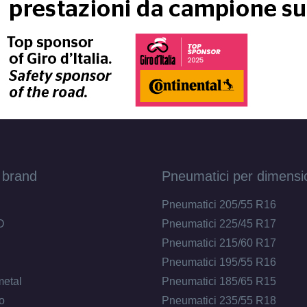
 brand
Pneumatici per dimensi
Pneumatici 205/55 R16
O
Pneumatici 225/45 R17
Pneumatici 215/60 R17
Pneumatici 195/55 R16
metal
Pneumatici 185/65 R15
o
Pneumatici 235/55 R18