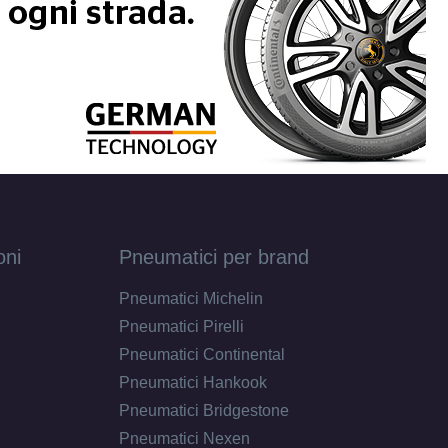
oni
Pneumatici per brand
Pneumatici Michelin
Pneumatici Pirelli
Pneumatici Continental
Pneumatici Hankook
Pneumatici Bridgestone
Pneumatici Nexen