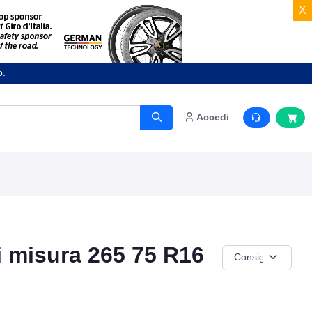
X
o.
Accedi
 misura 265 75 R16