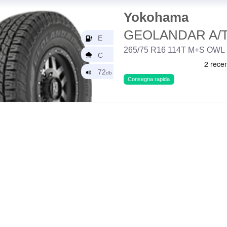
Yokohama
GEOLANDAR A/T
265/75 R16 114T M+S OWL
Consegna rapida