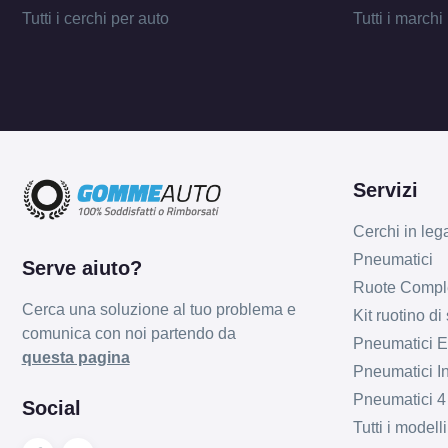
Tutti i cerchi per auto
Tutti i marchi
Servizi
Cerchi in leg
Pneumatici
Serve aiuto?
Ruote Compl
Cerca una soluzione al tuo problema e
Kit ruotino di
comunica con noi partendo da
Pneumatici Es
questa pagina
Pneumatici In
Pneumatici 4
Social
Tutti i model