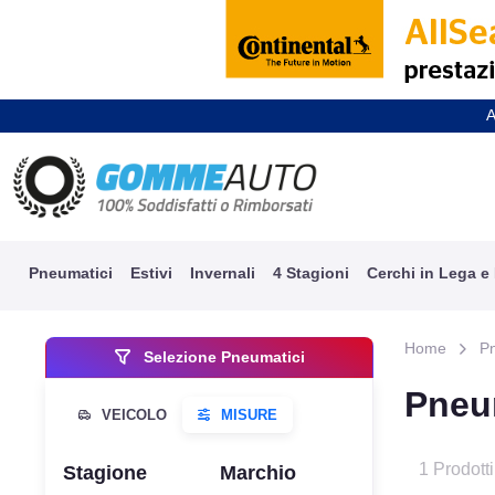
A
Pneumatici
Estivi
Invernali
4 Stagioni
Cerchi in Lega e
Home
P
Selezione Pneumatici
Pneu
1 Prodotti
Stagione
Marchio