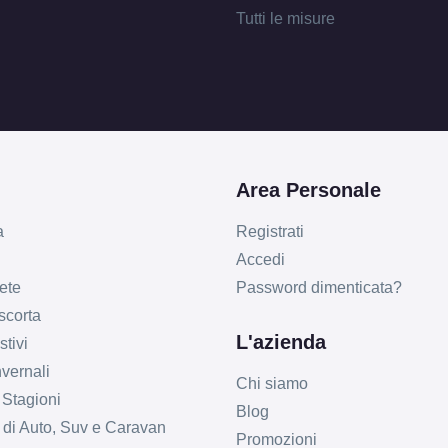
Tutti le misure
Area Personale
a
Registrati
Accedi
ete
Password dimenticata?
 scorta
L'azienda
tivi
vernali
Chi siamo
 Stagioni
Blog
li di Auto, Suv e Caravan
Promozioni