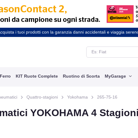
cquista i tuoi prodotti con la garanzia danni accidentali e viaggia seren
 Ferro
KIT Ruote Complete
Ruotino di Scorta
MyGarage
neumatici
Quattro-stagioni
Yokohama
265-75-16
matici YOKOHAMA 4 Stagioni