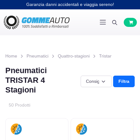
Garanzia danni accidentali e viaggia sereno!
Home
Pneumatici
Quattro-stagioni
Tristar
Pneumatici
TRISTAR 4
Filtra
Stagioni
50 Prodotti