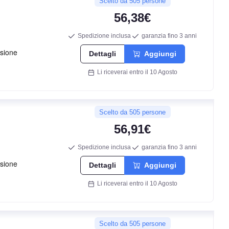
71
Scelto da 505 persone
db
56,38€
Spedizione inclusa
garanzia fino 3 anni
Dettagli
Aggiungi
Li riceverai entro il 10 Agosto
Scelto da 505 persone
56,91€
F
Spedizione inclusa
garanzia fino 3 anni
B
Dettagli
Aggiungi
Li riceverai entro il 10 Agosto
71
db
Scelto da 505 persone