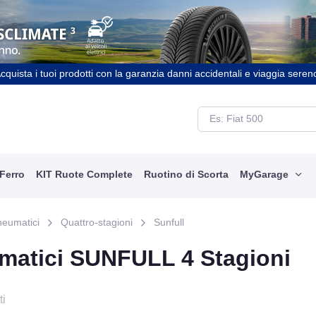
cquista i tuoi prodotti con la garanzia danni accidentali e viaggia seren
 Ferro
KIT Ruote Complete
Ruotino di Scorta
MyGarage
neumatici
Quattro-stagioni
Sunfull
matici SUNFULL 4 Stagioni
ti