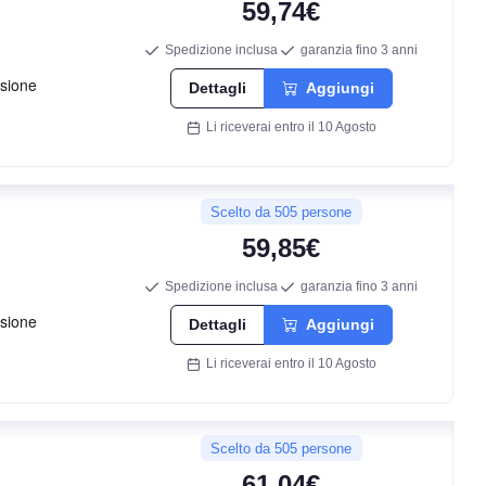
59,74€
Spedizione inclusa
garanzia fino 3 anni
F
Dettagli
Aggiungi
Li riceverai entro il 10 Agosto
B
71
Scelto da 505 persone
db
59,85€
Spedizione inclusa
garanzia fino 3 anni
Dettagli
Aggiungi
Li riceverai entro il 10 Agosto
Scelto da 505 persone
61,04€