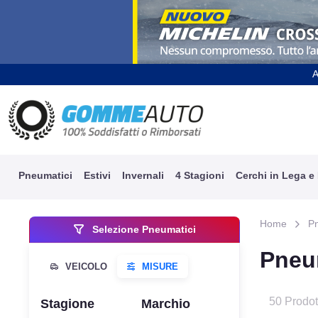
A
Pneumatici
Estivi
Invernali
4 Stagioni
Cerchi in Lega e
Home
P
Selezione Pneumatici
Pneu
50 Prodot
Stagione
Marchio