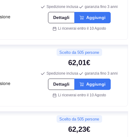
71
Spedizione inclusa
garanzia fino 3 anni
db
Dettagli
Aggiungi
Li riceverai entro il 10 Agosto
Scelto da 505 persone
62,01€
Spedizione inclusa
garanzia fino 3 anni
F
Dettagli
Aggiungi
Li riceverai entro il 10 Agosto
B
71
Scelto da 505 persone
db
62,23€