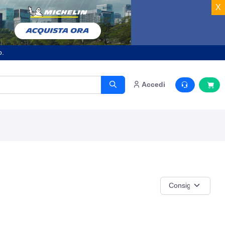
X
o.
Accedi