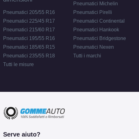
Pneumatici Michelin
Pneumatici 205/55 R16
Pneumatici Pirelli
Pneumatici 225/45 R17
Pneumatici Continental
Pneumatici 215/60 R17
Pneumatici Hankook
Pneumatici 195/55 R16
Pneumatici Bridgestone
Pneumatici 185/65 R15
Pneumatici Nexen
Pneumatici 235/55 R18
Tutti i marchi
Tutti le misure
Serve aiuto?