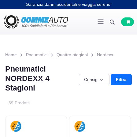
Garanzia danni accidentali e viaggia sereno!
Home
Pneumatici
Quattro-stagioni
Nordexx
Pneumatici
NORDEXX 4
Filtra
Stagioni
39 Prodotti