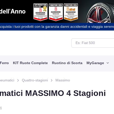
cquista i tuoi prodotti con la garanzia danni accidentali e viaggia seren
 Ferro
KIT Ruote Complete
Ruotino di Scorta
MyGarage
neumatici
Quattro-stagioni
Massimo
matici MASSIMO 4 Stagioni
ti