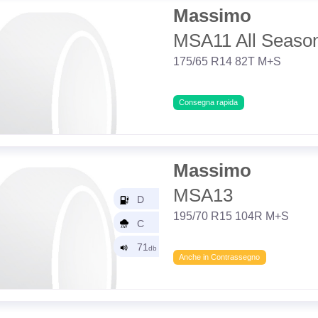
Massimo
MSA11 All Seaso
175/65 R14 82T M+S
Consegna rapida
Massimo
MSA13
195/70 R15 104R M+S
Anche in Contrassegno