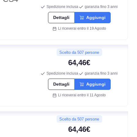
Spedizione inclusa
garanzia fino 3 anni
Dettagli
Aggiungi
Li riceverai entro il 19 Agosto
Scelto da 507 persone
64,46€
Spedizione inclusa
garanzia fino 3 anni
C
Dettagli
Aggiungi
Li riceverai entro il 11 Agosto
C
71
Scelto da 507 persone
db
64,46€