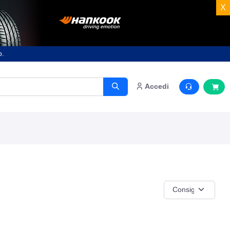
X
o.
Accedi