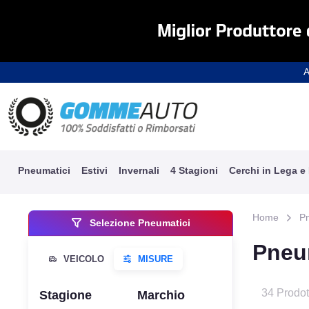
A
Pneumatici
Estivi
Invernali
4 Stagioni
Cerchi in Lega e
Home
P
Selezione Pneumatici
Pneu
34 Prodot
Stagione
Marchio