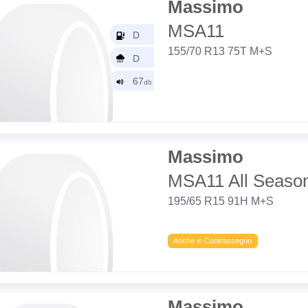
Massimo
MSA11
155/70 R13 75T M+S
Massimo
MSA11 All Seaso
195/65 R15 91H M+S
Anche in Contrassegno
Massimo