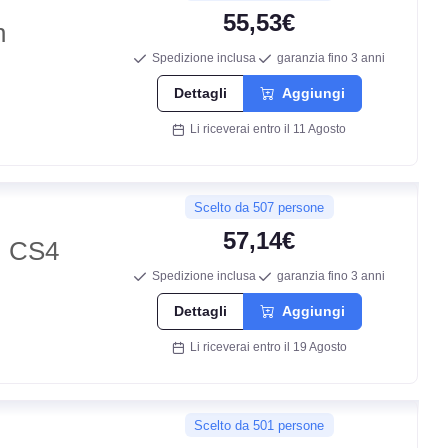
55,53€
n
Spedizione inclusa
garanzia fino 3 anni
Dettagli
Aggiungi
Li riceverai entro il 11 Agosto
D
Scelto da 507 persone
C
57,14€
 CS4
71
Spedizione inclusa
garanzia fino 3 anni
db
Dettagli
Aggiungi
Li riceverai entro il 19 Agosto
Scelto da 501 persone