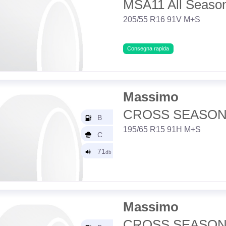
MSA11 All Seaso
205/55 R16 91V M+S
Consegna rapida
Massimo
CROSS SEASON
195/65 R15 91H M+S
Massimo
CROSS SEASON