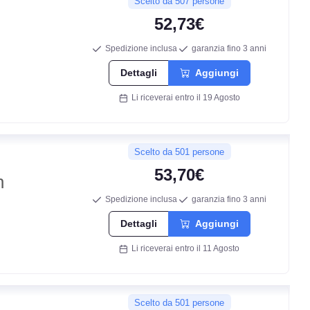
71
Scelto da 507 persone
db
52,73€
Spedizione inclusa
garanzia fino 3 anni
Dettagli
Aggiungi
Li riceverai entro il 19 Agosto
Scelto da 501 persone
53,70€
n
Spedizione inclusa
garanzia fino 3 anni
Dettagli
Aggiungi
Li riceverai entro il 11 Agosto
Scelto da 501 persone