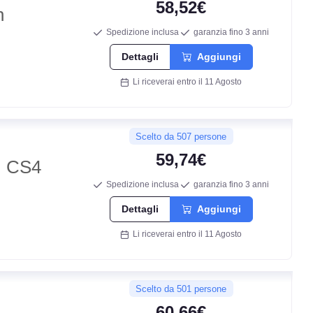
58,52€
n
Spedizione inclusa
garanzia fino 3 anni
D
Dettagli
Aggiungi
Li riceverai entro il 11 Agosto
D
67
Scelto da 507 persone
db
59,74€
 CS4
Spedizione inclusa
garanzia fino 3 anni
Dettagli
Aggiungi
Li riceverai entro il 11 Agosto
Scelto da 501 persone
60,66€