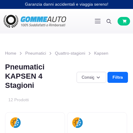
Garanzia danni accidentali e viaggia sereno!
Home
Pneumatici
Quattro-stagioni
Kapsen
Pneumatici
KAPSEN 4
Filtra
Stagioni
12 Prodotti