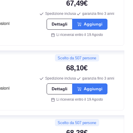
67,49€
Spedizione inclusa
garanzia fino 3 anni
D
Dettagli
Aggiungi
Li riceverai entro il 19 Agosto
C
71
Scelto da 507 persone
db
68,10€
Spedizione inclusa
garanzia fino 3 anni
Dettagli
Aggiungi
Li riceverai entro il 19 Agosto
Scelto da 507 persone
68,28€