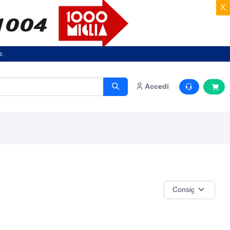
X
o.
Accedi