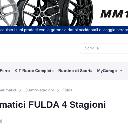
cquista i tuoi prodotti con la garanzia danni accidentali e viaggia seren
 Ferro
KIT Ruote Complete
Ruotino di Scorta
MyGarage
neumatici
Quattro-stagioni
Fulda
matici FULDA 4 Stagioni
ti