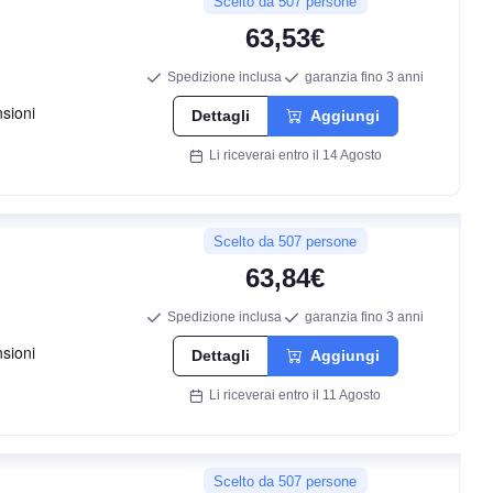
71
Scelto da 507 persone
db
63,53€
Spedizione inclusa
garanzia fino 3 anni
Dettagli
Aggiungi
Li riceverai entro il 14 Agosto
Scelto da 507 persone
63,84€
D
Spedizione inclusa
garanzia fino 3 anni
C
Dettagli
Aggiungi
Li riceverai entro il 11 Agosto
69
db
Scelto da 507 persone