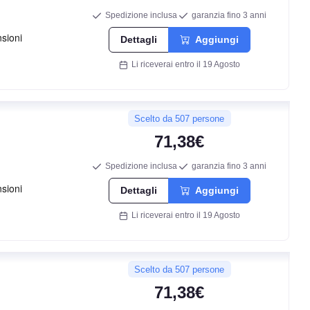
71
Spedizione inclusa
garanzia fino 3 anni
db
Dettagli
Aggiungi
Li riceverai entro il 19 Agosto
Scelto da 507 persone
71,38€
Spedizione inclusa
garanzia fino 3 anni
D
Dettagli
Aggiungi
Li riceverai entro il 19 Agosto
C
72
Scelto da 507 persone
db
71,38€