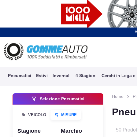
A
Pneumatici
Estivi
Invernali
4 Stagioni
Cerchi in Lega e
Home
P
Selezione Pneumatici
Pneu
50 Prodot
Stagione
Marchio