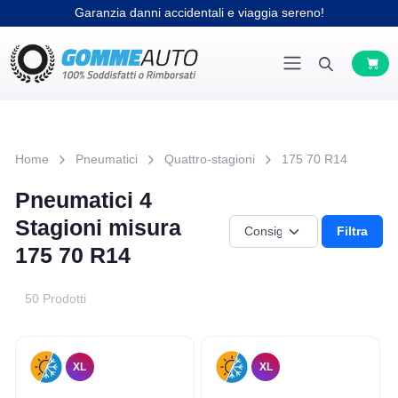
Garanzia danni accidentali e viaggia sereno!
Home
Pneumatici
Quattro-stagioni
175 70 R14
Pneumatici 4
Stagioni misura
Filtra
175 70 R14
50 Prodotti
XL
XL