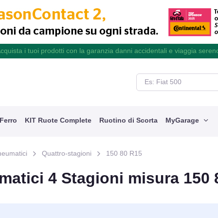
cquista i tuoi prodotti con la garanzia danni accidentali e viaggia seren
 Ferro
KIT Ruote Complete
Ruotino di Scorta
MyGarage
neumatici
Quattro-stagioni
150 80 R15
atici 4 Stagioni misura 150