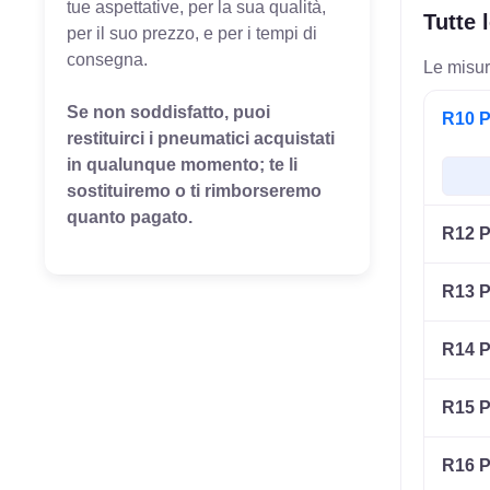
tue aspettative, per la sua qualità,
Tutte 
per il suo prezzo, e per i tempi di
consegna.
Le misur
Se non soddisfatto, puoi
R10 P
restituirci i pneumatici acquistati
in qualunque momento; te li
sostituiremo o ti rimborseremo
quanto pagato.
R12 P
R13 P
R14 P
R15 P
R16 P