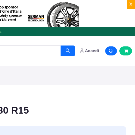
X
o.
Accedi
 80 R15