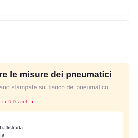
e le misure dei pneumatici
vano stampate sul fianco del pneumatico
lla R Diametro
battistrada
lla