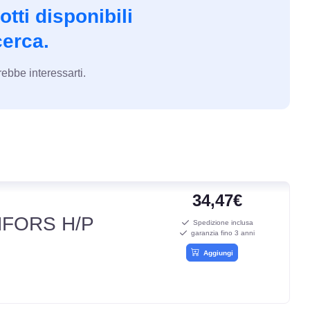
tti disponibili
cerca.
ebbe interessarti.
34,47€
FORS H/P
Spedizione inclusa
garanzia fino 3 anni
Aggiungi