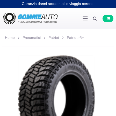
Garanzia danni accidentali e viaggia sereno!
Home
Pneumatici
Patriot
Patriot r/t+