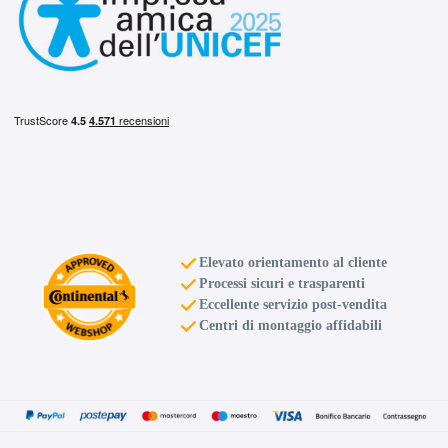
E
C
71
db
Elevato orientamento al cliente
Processi sicuri e trasparenti
E
C
71
db
Eccellente servizio post-vendita
Centri di montaggio affidabili