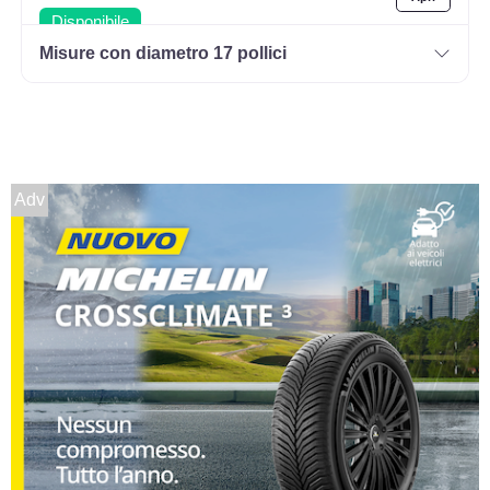
Disponibile
Misure con diametro 17 pollici
235/70 R16 106H
Disponibile
Adv
205/65 R16 107R M+S
BSW XL
Disponibile
225/70 R16 103H BSW
Disponibile