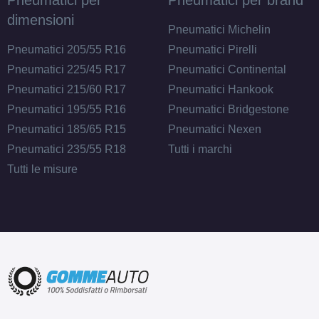
Pneumatici per
Pneumatici per brand
dimensioni
Pneumatici Michelin
Pneumatici 205/55 R16
Pneumatici Pirelli
Pneumatici 225/45 R17
Pneumatici Continental
Pneumatici 215/60 R17
Pneumatici Hankook
Pneumatici 195/55 R16
Pneumatici Bridgestone
Pneumatici 185/65 R15
Pneumatici Nexen
Pneumatici 235/55 R18
Tutti i marchi
Tutti le misure