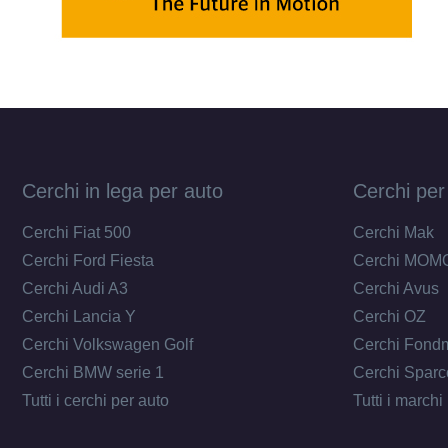
Cerchi in lega per auto
Cerchi per
Cerchi Fiat 500
Cerchi Mak
Cerchi Ford Fiesta
Cerchi MOM
Cerchi Audi A3
Cerchi Avus
Cerchi Lancia Y
Cerchi OZ
Cerchi Volkswagen Golf
Cerchi Fond
Cerchi BMW serie 1
Cerchi Sparc
Tutti i cerchi per auto
Tutti i marchi