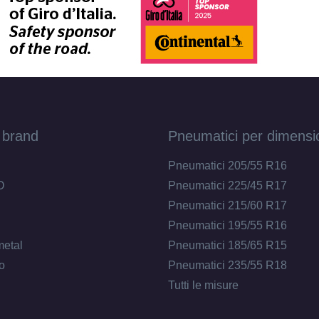
 brand
Pneumatici per dimensi
Pneumatici 205/55 R16
O
Pneumatici 225/45 R17
Pneumatici 215/60 R17
Pneumatici 195/55 R16
metal
Pneumatici 185/65 R15
o
Pneumatici 235/55 R18
Tutti le misure