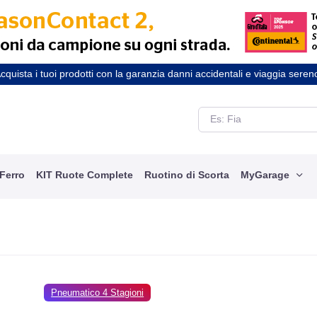
cquista i tuoi prodotti con la garanzia danni accidentali e viaggia seren
 Ferro
KIT Ruote Complete
Ruotino di Scorta
MyGarage
Pneumatico 4 Stagioni