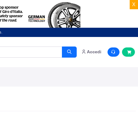
X
o.
Accedi