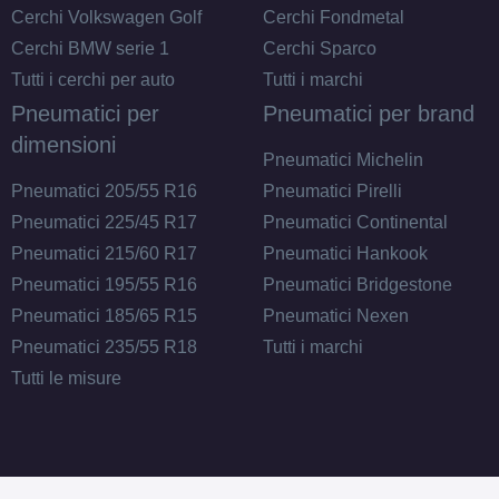
Cerchi Volkswagen Golf
Cerchi Fondmetal
Cerchi BMW serie 1
Cerchi Sparco
Tutti i cerchi per auto
Tutti i marchi
Pneumatici per
Pneumatici per brand
dimensioni
Pneumatici Michelin
Pneumatici 205/55 R16
Pneumatici Pirelli
Pneumatici 225/45 R17
Pneumatici Continental
Pneumatici 215/60 R17
Pneumatici Hankook
Pneumatici 195/55 R16
Pneumatici Bridgestone
Pneumatici 185/65 R15
Pneumatici Nexen
Pneumatici 235/55 R18
Tutti i marchi
Tutti le misure