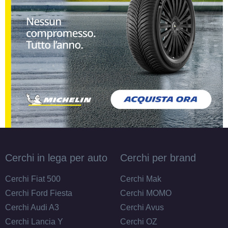
Cerchi in lega per auto
Cerchi per brand
Cerchi Fiat 500
Cerchi Mak
Cerchi Ford Fiesta
Cerchi MOMO
Cerchi Audi A3
Cerchi Avus
Cerchi Lancia Y
Cerchi OZ