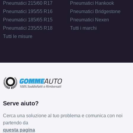
Pneumatici 215/60 R17
Pneumatici Hankook
Pneumatici 195/55 R16
Pneumatici Bridgestone
Pneumatici 185/65 R15
Pneumatici Nexen
Pneumatici 235/55 R18
Tutti i marchi
Tutti le misure
Serve aiuto?
Cerca una soluzione al tuo problema e comunica con noi
partendo da
questa pagina