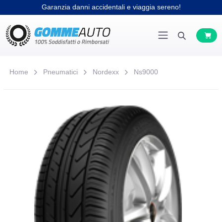
Garanzia danni accidentali e viaggia sereno!
Home
Pneumatici
Nordexx
Ns9000