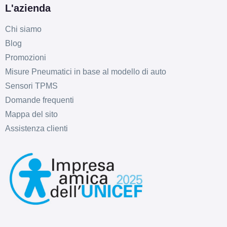
L'azienda
Chi siamo
D
B
71
db
Blog
Promozioni
Misure Pneumatici in base al modello di auto
Sensori TPMS
Domande frequenti
Mappa del sito
Assistenza clienti
E
B
70
db