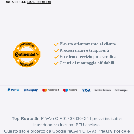
E
B
70
db
Elevato orientamento al cliente
Processi sicuri e trasparenti
Eccellente servizio post-vendita
Centri di montaggio affidabili
E
B
71
db
Top Ruote Srl
P.IVA e C.F.01707830434 I prezzi indicati si
intendono iva inclusa, PFU escluso.
E
B
71
db
Questo sito è protetto da Google reCAPTCHA v3
Privacy Policy
e