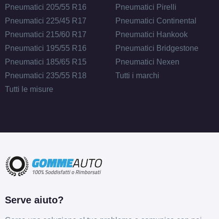
Pneumatici 205/55 R16
Pneumatici Pirelli
Pneumatici 225/45 R17
Pneumatici Continental
Pneumatici 215/60 R17
Pneumatici Hankook
Pneumatici 195/55 R16
Pneumatici Bridgestone
Pneumatici 185/65 R15
Pneumatici Nexen
Pneumatici 235/55 R18
Tutti i marchi
Tutti le misure
Serve aiuto?