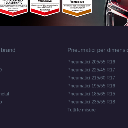
 brand
Pneumatici per dimensi
Pneumatici 205/55 R16
O
Pneumatici 225/45 R17
Pneumatici 215/60 R17
Pneumatici 195/55 R16
metal
Pneumatici 185/65 R15
o
Pneumatici 235/55 R18
Tutti le misure