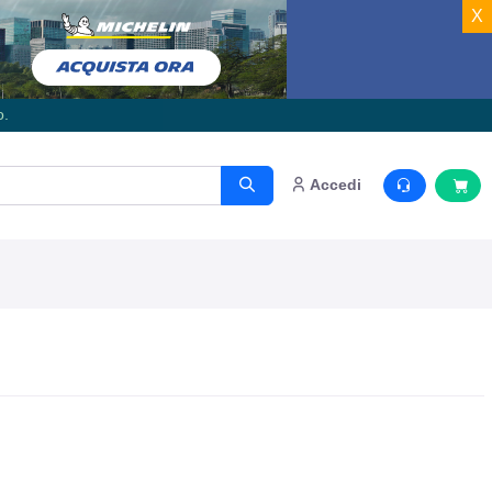
X
o.
Accedi