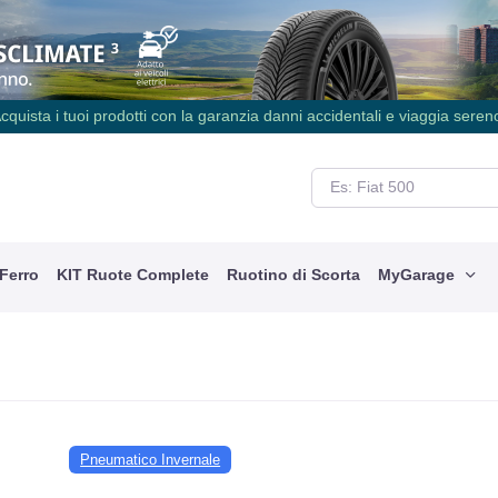
cquista i tuoi prodotti con la garanzia danni accidentali e viaggia seren
 Ferro
KIT Ruote Complete
Ruotino di Scorta
MyGarage
Pneumatico Invernale