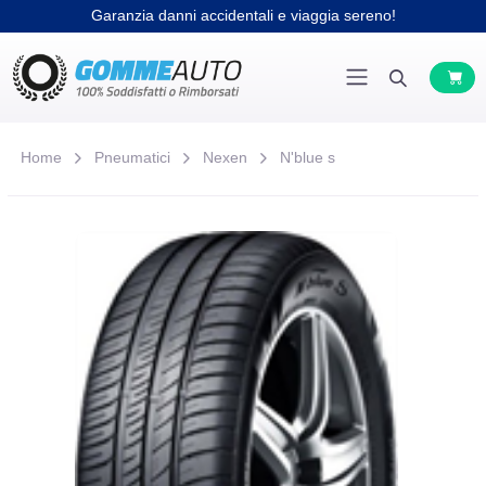
Garanzia danni accidentali e viaggia sereno!
Home
Pneumatici
Nexen
N'blue s