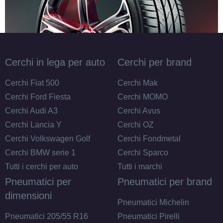
175/65 R14 82H
Disponibile
Cerchi in lega per auto
Cerchi per brand
Cerchi Fiat 500
Cerchi Mak
Cerchi Ford Fiesta
Cerchi MOMO
175/65 R14 86T XL
Cerchi Audi A3
Cerchi Avus
Disponibile
Cerchi Lancia Y
Cerchi OZ
Cerchi Volkswagen Golf
Cerchi Fondmetal
Cerchi BMW serie 1
Cerchi Sparco
185/65 R14 86T
Tutti i cerchi per auto
Tutti i marchi
Disponibile
Pneumatici per
Pneumatici per brand
dimensioni
Pneumatici Michelin
Pneumatici 205/55 R16
Pneumatici Pirelli
185/60 R14 82H