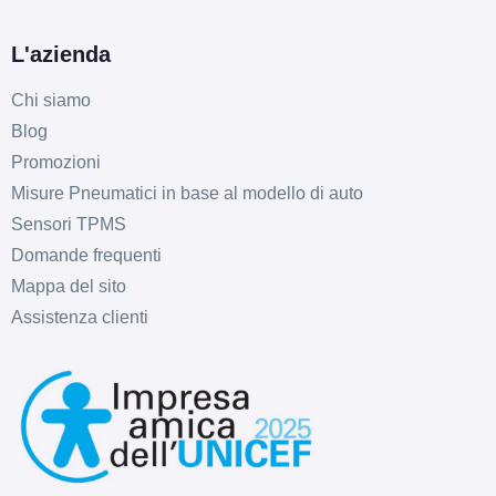
L'azienda
Chi siamo
Blog
C
B
70
db
Promozioni
Misure Pneumatici in base al modello di auto
Sensori TPMS
Domande frequenti
Mappa del sito
Assistenza clienti
B
B
71
db