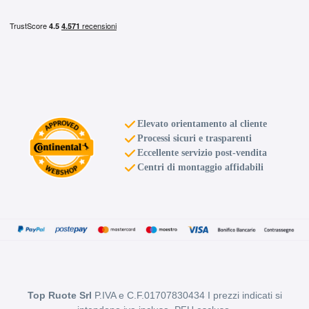
C
B
70
db
Elevato orientamento al cliente
Processi sicuri e trasparenti
Eccellente servizio post-vendita
Centri di montaggio affidabili
B
B
70
db
Top Ruote Srl
P.IVA e C.F.01707830434 I prezzi indicati si