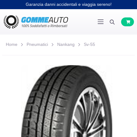
Garanzia danni accidentali e viaggia sereno!
Home
Pneumatici
Nankang
Sv-55