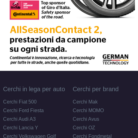
Cerchi in lega per auto
Cerchi per brand
Cerchi Fiat 500
Cerchi Mak
Cerchi Ford Fiesta
Cerchi MOMO
Cerchi Audi A3
Cerchi Avus
Cerchi Lancia Y
Cerchi OZ
Cerchi Volkswagen Golf
Cerchi Fondmetal