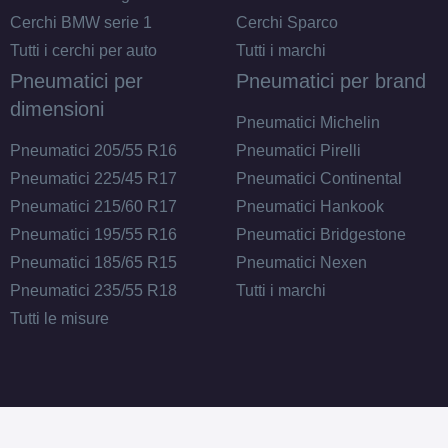
Cerchi BMW serie 1
Cerchi Sparco
Tutti i cerchi per auto
Tutti i marchi
Pneumatici per
Pneumatici per brand
dimensioni
Pneumatici Michelin
Pneumatici 205/55 R16
Pneumatici Pirelli
Pneumatici 225/45 R17
Pneumatici Continental
Pneumatici 215/60 R17
Pneumatici Hankook
Pneumatici 195/55 R16
Pneumatici Bridgestone
Pneumatici 185/65 R15
Pneumatici Nexen
Pneumatici 235/55 R18
Tutti i marchi
Tutti le misure