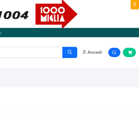
X
o.
Accedi