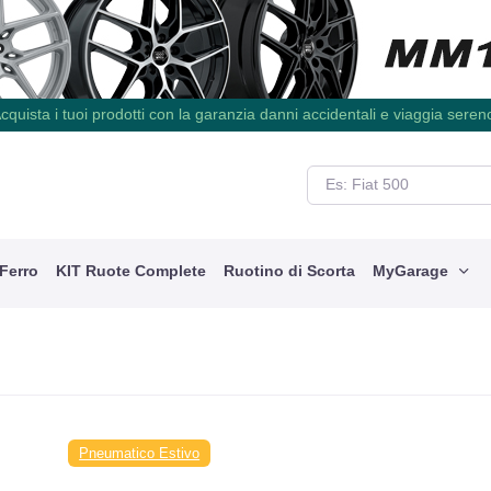
cquista i tuoi prodotti con la garanzia danni accidentali e viaggia seren
 Ferro
KIT Ruote Complete
Ruotino di Scorta
MyGarage
Pneumatico Estivo