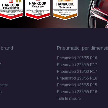
 brand
Pneumatici per dimensi
Pneumatici 205/55 R16
O
Pneumatici 225/45 R17
Pneumatici 215/60 R17
Pneumatici 195/55 R16
metal
Pneumatici 185/65 R15
o
Pneumatici 235/55 R18
Tutti le misure