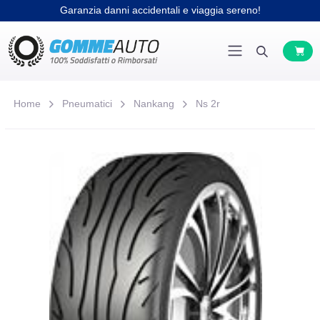
Garanzia danni accidentali e viaggia sereno!
Home
Pneumatici
Nankang
Ns 2r