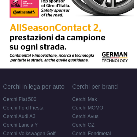
Cerchi in lega per auto
Cerchi per brand
Cerchi Fiat 500
Cerchi Mak
Cerchi Ford Fiesta
Cerchi MOMO
Cerchi Audi A3
Cerchi Avus
Cerchi Lancia Y
Cerchi OZ
Cerchi Volkswagen Golf
Cerchi Fondmetal