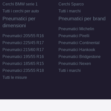
Cerchi BMW serie 1
Cerchi Sparco
Tutti i cerchi per auto
Tutti i marchi
Pneumatici per
Pneumatici per brand
dimensioni
Pneumatici Michelin
Pneumatici 205/55 R16
Pneumatici Pirelli
Pneumatici 225/45 R17
Pneumatici Continental
Pneumatici 215/60 R17
Pneumatici Hankook
Pneumatici 195/55 R16
Pneumatici Bridgestone
Pneumatici 185/65 R15
Pneumatici Nexen
Pneumatici 235/55 R18
Tutti i marchi
Tutti le misure